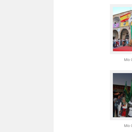
Mío 
Mío 