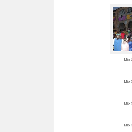
Mío 
Mío 
Mío 
Mío 