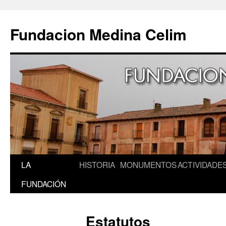
Fundacion Medina Celim
Saltar
LA
HISTORIA
MONUMENTOS
ACTIVIDADE
al
FUNDACIÓN
contenido
Estatutos