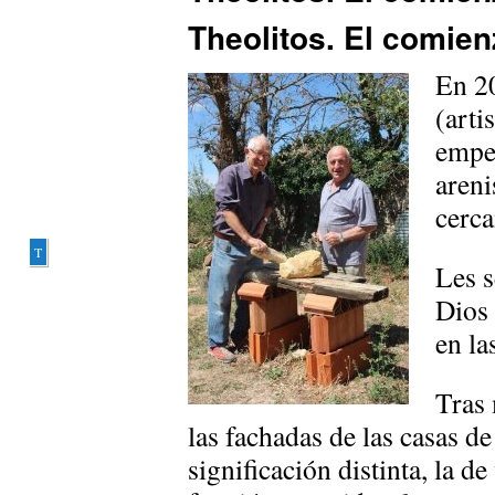
Theolitos. El comie
En
20
(arti
empez
areni
cerca
T
Les s
Dios 
en la
Tras 
las fachadas de las casas d
significación distinta, la de